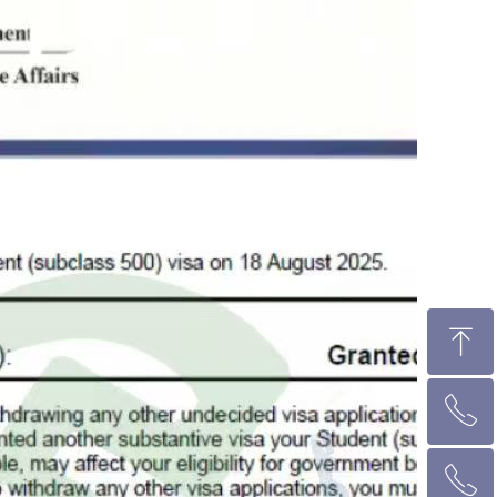
ꁸ
ꂅ
回到顶部
ꂅ
墨尔本热线 1300 039 646