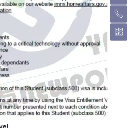
ꂅ
悉 尼 热线 02 9282 9836
ꀥ
布里斯班热线 0426 456 158
微信二维码